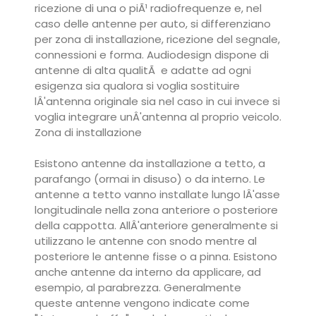
ricezione di una o piÃ¹ radiofrequenze e, nel
caso delle antenne per auto, si differenziano
per zona di installazione, ricezione del segnale,
connessioni e forma. Audiodesign dispone di
antenne di alta qualitÃ e adatte ad ogni
esigenza sia qualora si voglia sostituire
lÂ'antenna originale sia nel caso in cui invece si
voglia integrare unÂ'antenna al proprio veicolo.
Zona di installazione
Esistono antenne da installazione a tetto, a
parafango (ormai in disuso) o da interno. Le
antenne a tetto vanno installate lungo lÂ'asse
longitudinale nella zona anteriore o posteriore
della cappotta. AllÂ'anteriore generalmente si
utilizzano le antenne con snodo mentre al
posteriore le antenne fisse o a pinna. Esistono
anche antenne da interno da applicare, ad
esempio, al parabrezza. Generalmente
queste antenne vengono indicate come