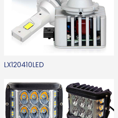
LX120410LED