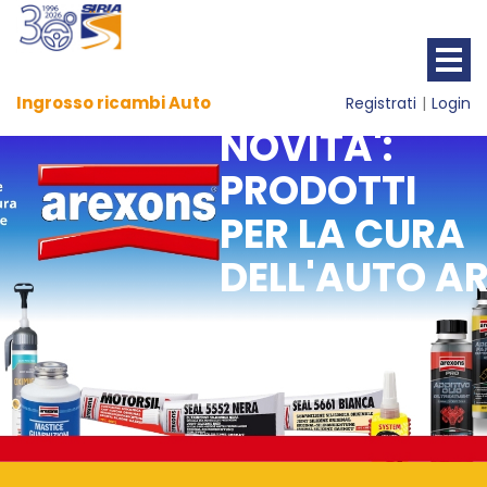
Ingrosso ricambi Auto
Registrati
Login
NOVITA':
PRODOTTI
PER LA CURA
DELL'AUTO A
Previous
Nex